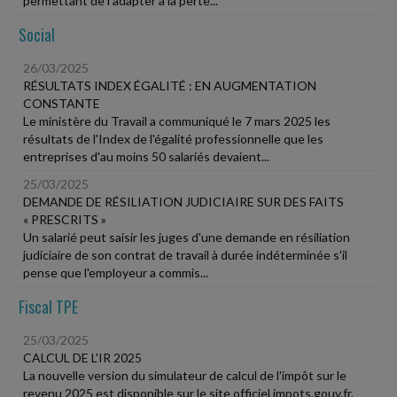
permettant de l'adapter à la perte...
Social
26/03/2025
RÉSULTATS INDEX ÉGALITÉ : EN AUGMENTATION
CONSTANTE
Le ministère du Travail a communiqué le 7 mars 2025 les
résultats de l'Index de l'égalité professionnelle que les
entreprises d'au moins 50 salariés devaient...
25/03/2025
DEMANDE DE RÉSILIATION JUDICIAIRE SUR DES FAITS
« PRESCRITS »
Un salarié peut saisir les juges d'une demande en résiliation
judiciaire de son contrat de travail à durée indéterminée s'il
pense que l'employeur a commis...
Fiscal TPE
25/03/2025
CALCUL DE L'IR 2025
La nouvelle version du simulateur de calcul de l'impôt sur le
revenu 2025 est disponible sur le site officiel impots.gouv.fr.