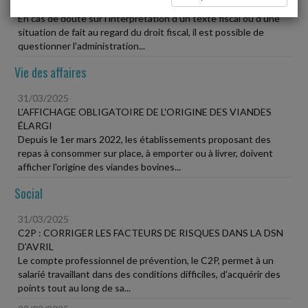
RESCRIT FISCAL
En cas de doute sur l'interprétation d'un texte fiscal ou d'une
situation de fait au regard du droit fiscal, il est possible de
questionner l'administration...
Vie des affaires
31/03/2025
L'AFFICHAGE OBLIGATOIRE DE L'ORIGINE DES VIANDES
ÉLARGI
Depuis le 1er mars 2022, les établissements proposant des
repas à consommer sur place, à emporter ou à livrer, doivent
afficher l'origine des viandes bovines...
Social
31/03/2025
C2P : CORRIGER LES FACTEURS DE RISQUES DANS LA DSN
D'AVRIL
Le compte professionnel de prévention, le C2P, permet à un
salarié travaillant dans des conditions difficiles, d'acquérir des
points tout au long de sa...