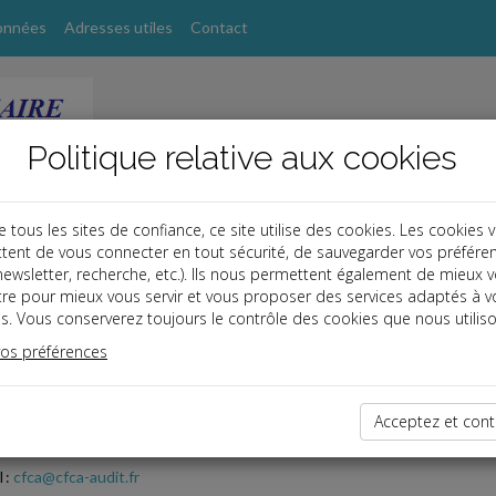
onnées
Adresses utiles
Contact
Politique relative aux cookies
ous les sites de confiance, ce site utilise des cookies. Les cookies 
tent de vous connecter en tout sécurité, de sauvegarder vos préfére
rdonnées
, newsletter, recherche, etc.). Ils nous permettent également de mieux 
tre pour mieux vous servir et vous proposer des services adaptés à v
s. Vous conserverez toujours le contrôle des cookies que nous utiliso
IE FIDUCIAIRE DE CONSEIL ET D'AUDIT (C.F.C.A.)
vos préférences
nue Hoche
aris
Acceptez et cont
1 49 53 91 26
 :
cfca@cfca-audit.fr