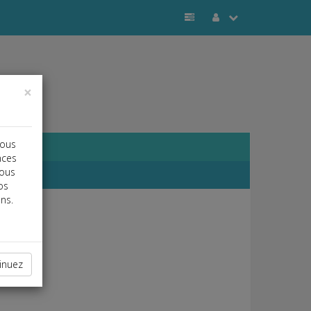
×
vous
nces
vous
os
ns.
inuez