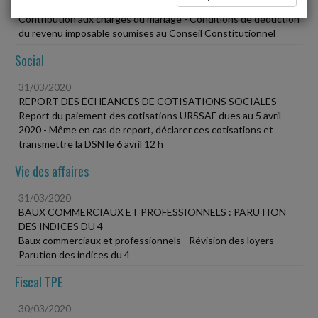
SOMMES DÉDUCTIBLES DU REVENU GLOBAL
Contribution aux charges du mariage - Conditions de déduction
du revenu imposable soumises au Conseil Constitutionnel
Social
31/03/2020
REPORT DES ÉCHÉANCES DE COTISATIONS SOCIALES
Report du paiement des cotisations URSSAF dues au 5 avril
2020 - Même en cas de report, déclarer ces cotisations et
transmettre la DSN le 6 avril 12 h
Vie des affaires
31/03/2020
BAUX COMMERCIAUX ET PROFESSIONNELS : PARUTION
DES INDICES DU 4
Baux commerciaux et professionnels - Révision des loyers -
Parution des indices du 4
Fiscal TPE
30/03/2020