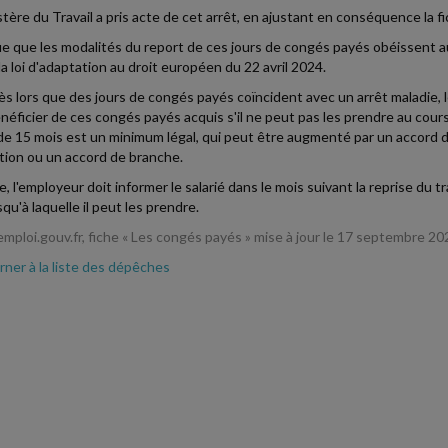
stère du Travail a pris acte de cet arrêt, en ajustant en conséquence la f
que que les modalités du report de ces jours de congés payés obéissent au
la loi d'adaptation au droit européen du 22 avril 2024.
dès lors que des jours de congés payés coïncident avec un arrêt maladie, l
néficier de ces congés payés acquis s'il ne peut pas les prendre au cours
de 15 mois est un minimum légal, qui peut être augmenté par un accord d
ion ou un accord de branche.
e, l'employeur doit informer le salarié dans le mois suivant la reprise du 
qu'à laquelle il peut les prendre.
-emploi.gouv.fr, fiche « Les congés payés » mise à jour le 17 septembre 20
ner à la liste des dépêches