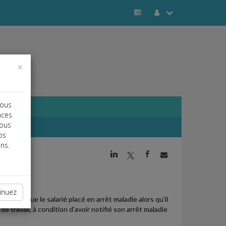
×
vous
nces
vous
os
ns.
j
a
b
5 MOIS
inuez
idant que le salarié placé en arrêt maladie alors qu'il
e travail, à condition d'avoir notifié son arrêt maladie