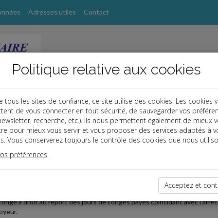
onnées
Adresses utiles
Contact
Politique relative aux cookies
ous les sites de confiance, ce site utilise des cookies. Les cookies 
tent de vous connecter en tout sécurité, de sauvegarder vos préfére
s
, newsletter, recherche, etc.). Ils nous permettent également de mieux 
tre pour mieux vous servir et vous proposer des services adaptés à v
s. Vous conserverez toujours le contrôle des cookies que nous utiliso
vos préférences
2025-10-02
IE PENDANT LES CONGÉS PAYÉS : LE REPORT EST DE 1
Acceptez et cont
eptembre 2025, la Cour de cassation a opéré un virage à 180 degrés en déc
congé a droit au report des jours de congés payés coïncidant avec l'arrêt d
oyeur.