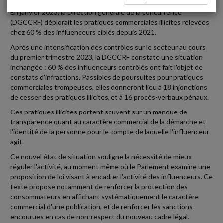
En janvier 2023, la Direction générale de la concurrence
(DGCCRF) déplorait les pratiques commerciales illicites relevées
chez 60 % des influenceurs ciblés depuis 2021.
Après une intensification des contrôles sur le secteur au cours
du premier trimestre 2023, la DGCCRF constate une situation
inchangée : 60 % des influenceurs contrôlés ont fait l'objet de
constats d'infractions. Passibles de poursuites pour pratiques
commerciales trompeuses, elles donneront lieu à 18 injonctions
de cesser des pratiques illicites, et à 16 procès-verbaux pénaux.
Ces pratiques illicites portent souvent sur un manque de
transparence quant au caractère commercial de la démarche et
l'identité de la personne pour le compte de laquelle l'influenceur
agit.
Ce nouvel état de situation souligne la nécessité de mieux
réguler l'activité, au moment même où le Parlement examine une
proposition de loi visant à encadrer l'activité des influenceurs. Ce
texte propose notamment de renforcer la protection des
consommateurs en affichant systématiquement le caractère
commercial d'une publication, et de renforcer les sanctions
encourues en cas de non-respect du nouveau cadre légal.