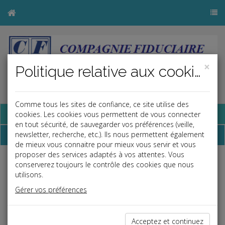
×
Politique relative aux cookies
Comme tous les sites de confiance, ce site utilise des
Base documentaire
cookies. Les cookies vous permettent de vous connecter
en tout sécurité, de sauvegarder vos préférences (veille,
Dépêches
newsletter, recherche, etc.). Ils nous permettent également
de mieux vous connaitre pour mieux vous servir et vous
proposer des services adaptés à vos attentes. Vous
j
a
b
conserverez toujours le contrôle des cookies que nous
utilisons.
Vie des affaires
Date: 2023-05-25
Gérer vos préférences
PRATIQUES ILLICITES DANS LE MARKETING
D'INFLUENCE
Acceptez et continuez