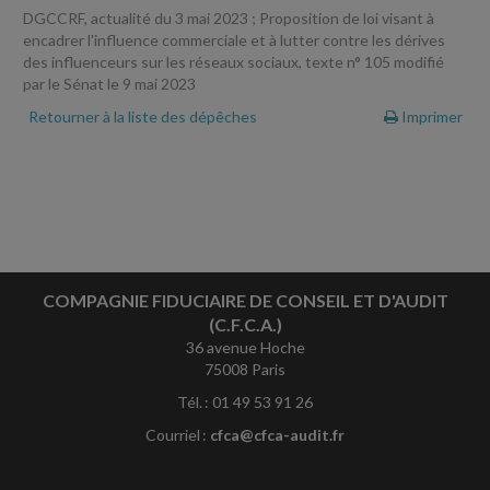
DGCCRF, actualité du 3 mai 2023 ; Proposition de loi visant à
encadrer l'influence commerciale et à lutter contre les dérives
des influenceurs sur les réseaux sociaux, texte n° 105 modifié
par le Sénat le 9 mai 2023
Retourner à la liste des dépêches
Imprimer
COMPAGNIE FIDUCIAIRE DE CONSEIL ET D'AUDIT
(C.F.C.A.)
36 avenue Hoche
75008 Paris
Tél. : 01 49 53 91 26
Courriel :
cfca@cfca-audit.fr