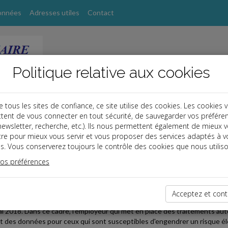
onnées
Adresses utiles
Contact
Politique relative aux cookies
ous les sites de confiance, ce site utilise des cookies. Les cookies 
tent de vous connecter en tout sécurité, de sauvegarder vos préfére
s
, newsletter, recherche, etc.). Ils nous permettent également de mieux 
tre pour mieux vous servir et vous proposer des services adaptés à v
s. Vous conserverez toujours le contrôle des cookies que nous utiliso
vos préférences
2019-10-30
: ANALYSE D'IMPACT DE TRAITEMENT DES DONNÉES
Acceptez et cont
moire, le règlement européen dit le « RGPD », a changé les règles appli
ai 2018. Dans ce cadre, l'employeur qui met en place des traitements a
t des données pour ceux qui sont susceptibles d'engendrer un risque élevé