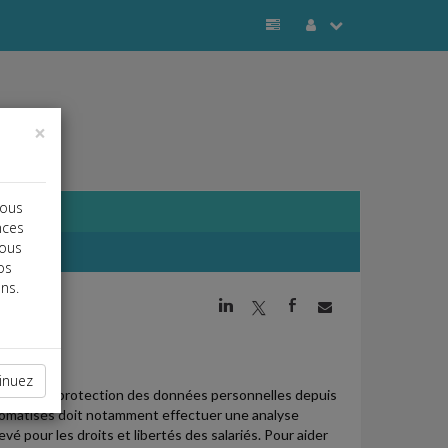
×
vous
nces
vous
os
ns.
j
a
b
inuez
cables à la protection des données personnelles depuis
utomatisés doit notamment effectuer une analyse
 pour les droits et libertés des salariés. Pour aider